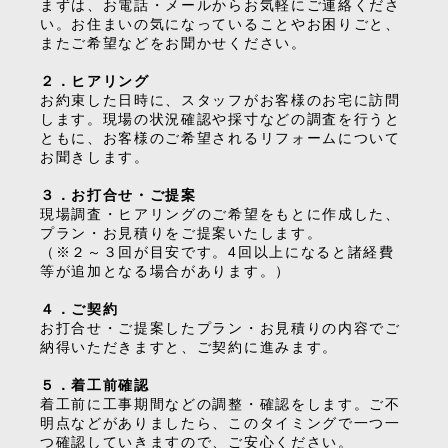
まずは、お電話・メールからお気軽にご連絡くださ
い。お住まいの気になっていることやお困りごと、
またご希望などをお聞かせください。
２．ヒアリング
お約束した日時に、スタッフがお客様のお宅に訪問
します。現場の状況確認や採寸などの調査を行うと
ともに、お客様のご希望されるリフォームについて
お聞きします。
３．お打合せ・ご提案
現場調査・ヒアリングのご希望をもとに作成した、
プラン・お見積りをご提案いたします。
（※２～３回が目安です。4回以上になると諸経費
等が追加となる場合があります。）
４．ご契約
お打合せ・ご提案したプラン・お見積りの内容でご
納得いただきますと、ご契約に進みます。
５．着工前確認
着工前に工事期間などの調整・確認をします。ご不
明点などがありましたら、このタイミングで一つ一
つ確認していきますので、ご安心ください。